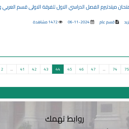
حان ميتدتيرم الفصل الدراسي الاول للفرقة الاولى قسم العربي وقس
زيد
قسم عام
2024-11-06
1472 مشاهدة
2
...
41
42
43
44
45
46
47
...
74
75
روابط تهمك