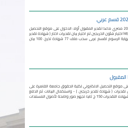
خطوات تقديم طلب استخراج شهادة تخرج وبيان تقديرات قسم عربي دفعة دور اكتوبر فقط 2024 مصري ماعدا تقدير المقبول أولا: الدخول على موقع التحصيل
الالكتروني لكلية الحقوق جامعة القاهرة على الرابط التالي https://www.ckes.cu.edu.eg/law.aspx اختيار شئون الخريجين ثم اختيار بيان تقديرات اختار ( شهادة تقدير
خريجين ) واختيار شهادة تخرج لليسانس - واستكمال البيانات ثم الدفع بالكود الذي سيظهر بالنهاية الرسوم لقسم عربى سحب ملف 77 شهادة تخرج. 100 بيان
تقديرات قسم عربي دفعة 2024 مصري أولا: الدخول على موقع التحصيل الالكتروني لكلية الحقوق جامعة القاهرة على
ن الخريجين ثم اختيار شهادة بيان تقديرات ( شهادة تقدير خريجين ) - واستكمال البيانات ثم الدفع
بالكود الذي سيظهر بالنهاية وبالنسبة للطلاب الوافدين ييتم استخراج رسوم الدفع لهم بالكلية وشهاده التقديرات 150 ج ثانيا: تجهيز صور واضحة لأصول المستندات