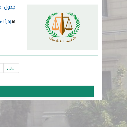
جدول امت
إقرأ الم
التالى