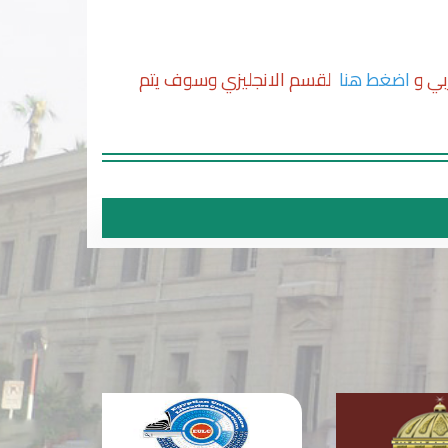
بي و
اضغط هنا
لقسم الانجليزي وسوف يتم