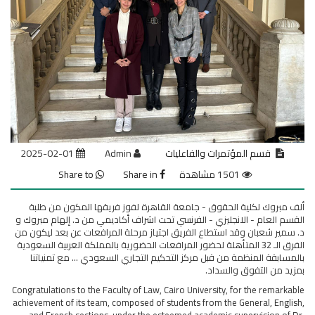
قسم المؤتمرات والفاعليات
Admin
2025-02-01
1501 مشاهدة
Share in
Share to
ألف مبروك لكلية الحقوق - جامعة القاهرة لفوز فريقها المكون من طلبة
القسم العام - الانجليزي - الفرنسي تحت اشراف أكاديمي من د. إلهام مبروك و
د. سمير شعبان وقد استطاع الفريق اجتياز مرحلة المرافعات عن بعد ليكون من
الفرق الـ 32 المتأهلة لحضور المرافعات الحضورية بالمملكة العربية السعودية
بالمسابقة المنظمة من قبل مركز التحكيم التجاري السعودي ... مع تمنياتنا
بمزيد من التفوق والسداد.
Congratulations to the Faculty of Law, Cairo University, for the remarkable
achievement of its team, composed of students from the General, English,
and French sections, under the esteemed academic supervision of Dr.