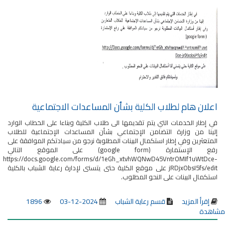
اعلان هام لطلاب الكلية بشأن المساعدات الاجتماعية
في إطار الخدمات التي يتم تقديمها الى طلاب الكلية وبناءا على الخطاب الوارد
إلينا من وزارة التضامن الإجتماعي بشأن المساعدات الإجتماعية للطلاب
المتعثرين وفي إطار استكمال البينات المطلوبة نرجو من سيادتكم الموافقة على
رفع الإستمارة (google form) على الموقع التالي
https://docs.google.com/forms/d/1eGh_xtvhWQNwD45VntrOMIf1uWtDce-
jRDjxObsI5fs/edit على موقع الكلية حتى يتسنى لإدارة رعاية الشباب بالكلية
استكمال البينات على النحو المطلوب.
إقرأ المزيد
قسم رعاية الشباب
2024-12-03
1896
مشاهدة