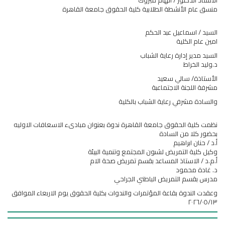
منسق عام الأنشطة الطلابية كلية الحقوق جامعة القاهرة
السيد / اسماعيل عبد الحكم
امين عام الكلية
السيد مدير إدارة رعاية الشباب
د.وليد الخراط
الأستاذة/ سالي سعيد
مشرفة اللجنة الاجتماعبة
والسادة مشرفي رعاية الشباب بالكلية
نظمت كلية الحقوق جامعة القاهرة ندوة بعنوان مبادىء الاسعافات الاوليه
بحضور كلا من السادة
أ.د / حنان ابراهيم
وكيل كلية التمريض لشىون المجتمع وتنمية البيئة
أ.م.د / الاستاذ المساعد بقسم تمريض صحة الام
د. غادة محمود
مدرس بقسم التمريض الباطني الجراحي
وعقدت الندوة بقاعة المؤتمرات والندوات بكلية الحقوق يوم الاربعاء الموافق
٢٠٢٦/٠٥/١٣