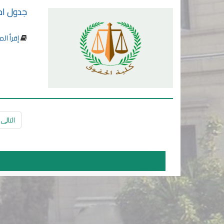
جدول امتحان مواد التخ
إقرأ الم
التالى