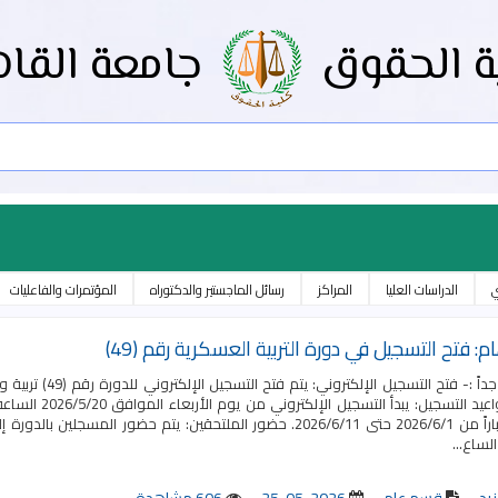
ة الحقوق
جامعة القاه
ي
الدراسات العليا
المراكز
رسائل الماجستير والدكتوراه
المؤتمرات والفاعليات
م: فتح التسجيل في دورة التربية العسكرية رقم (49)
تنبيه هام جداً :-
الدورة اعتباراً من 2026/6/1 حتى 2026/6/11. حضور الملتحقين: يتم حض