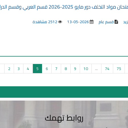
لف دور مايو 2025-2026 قسم العربي وقسم الدراسة القانونية باللغة الانجليزية
زيد
قسم عام
2026-05-13
2512 مشاهدة
1
2
3
4
5
6
7
8
9
10
...
74
75
روابط تهمك