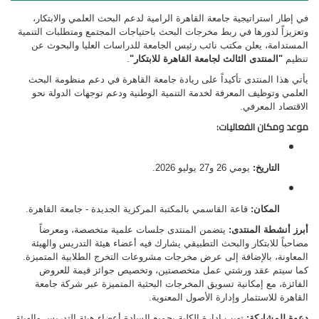
في إطار استراتيجية جامعة القاهرة الرامية لدعم البحث العلمي والابتكار،
وتعزيزاً لدورها في ربط مخرجات البحث باحتياجات المجتمع ومتطلبات التنمية
المستدامة، يعلن مكتب نائب رئيس الجامعة للدراسات العليا والبحوث عن
تنظيم
"المنتدى الثالث لجامعة القاهرة للابتكار"
.
يأتي هذا المنتدى تأكيداً على ريادة جامعة القاهرة في دعم منظومة البحث
العلمي وتوظيف المعرفة لخدمة التنمية الوطنية ودعم توجهات الدولة نحو
الاقتصاد المعرفي
.
موعد ومكان الفعاليات:
التاريخ:
يومي 26 و27 يوليو 2026
.
المكان:
قاعة القاسمي بالمكتبة المركزية الجديدة - جامعة القاهرة
.
أبرز أنشطة المنتدى:
يتضمن المنتدى جلسات علمية متخصصة، ومعرضاً
مصاحباً للابتكار والبحث التطبيقي يشارك فيه أعضاء هيئة التدريس والهيئة
المعاونة، بالإضافة إلى عرض مخرجات مشروعات التخرج الطلابية المتميزة
.
كما سيتم عقد ورشتي عمل متخصصتين، وتخصيص جوائز قيمة للعروض
الفائزة، مع إمكانية تسويق المخرجات البحثية المتميزة عبر شركة جامعة
القاهرة للاستثمار وإدارة الأصول المعنوية
.
دعوة للمشاركة:
تهيب إدارة الكلية بجميع السادة أعضاء هيئة التدريس والهيئة